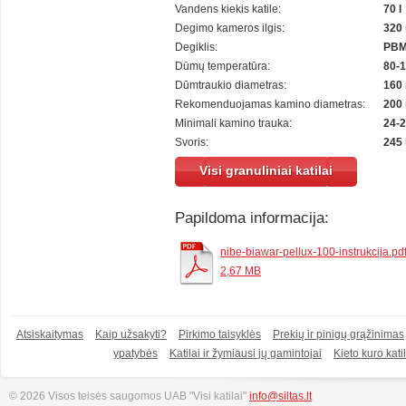
Vandens kiekis katile:
70 l
Degimo kameros ilgis:
320
Degiklis:
PBM
Dūmų temperatūra:
80-1
Dūmtraukio diametras:
160
Rekomenduojamas kamino diametras:
200
Minimali kamino trauka:
24-2
Svoris:
245
Visi granuliniai katilai
Papildoma informacija:
nibe-biawar-pellux-100-instrukcija.pd
2,67 MB
Atsiskaitymas
Kaip užsakyti?
Pirkimo taisyklės
Prekių ir pinigų grąžinimas
ypatybės
Katilai ir žymiausi jų gamintojai
Kieto kuro katil
© 2026 Visos teisės saugomos UAB "Visi katilai"
info@siltas.lt