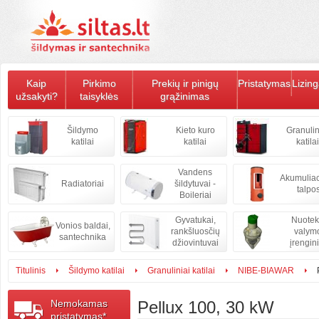
Kaip
Pirkimo
Prekių ir pinigų
Pristatymas
Lizin
užsakyti?
taisyklės
grąžinimas
Šildymo
Kieto kuro
Granulin
katilai
katilai
katilai
Vandens
Akumulia
Radiatoriai
šildytuvai -
talpo
Boileriai
Gyvatukai,
Nuote
Vonios baldai,
rankšluosčių
valym
santechnika
džiovintuvai
įrengini
Titulinis
Šildymo katilai
Granuliniai katilai
NIBE-BIAWAR
Nemokamas
Pellux 100, 30 kW
pristatymas*