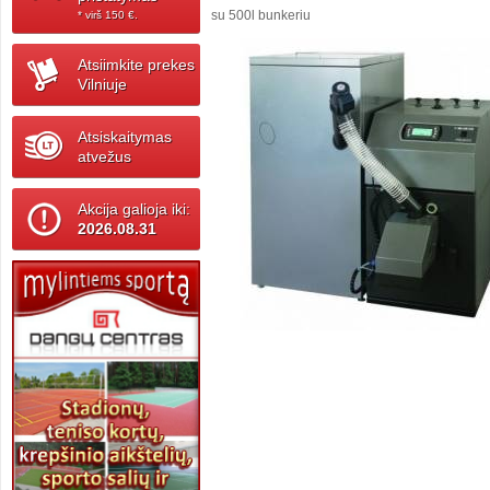
su 500l bunkeriu
* virš 150 ‎€.
Atsiimkite prekes
Vilniuje
Atsiskaitymas
atvežus
Akcija galioja iki:
2026.08.31