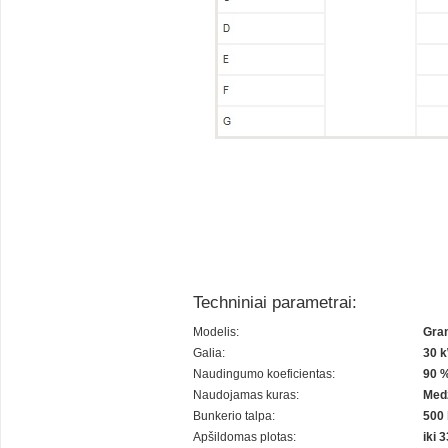
Techniniai parametrai:
Modelis:
Gran
Galia:
30 
Naudingumo koeficientas:
90 
Naudojamas kuras:
Medž
Bunkerio talpa:
500 
Apšildomas plotas:
iki 