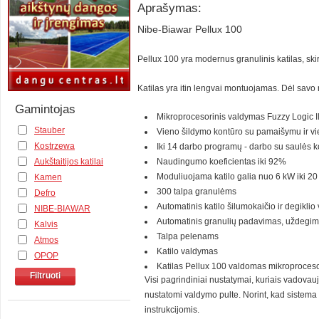
Aprašymas:
Nibe-Biawar Pellux 100
Pellux 100 yra modernus granulinis katilas, ski
Katilas yra itin lengvai montuojamas. Dėl savo 
Gamintojas
Mikroprocesorinis valdymas Fuzzy Logic I
Stauber
Vieno šildymo kontūro su pamaišymu ir vi
Kostrzewa
Iki 14 darbo programų - darbo su saulės ko
Naudingumo koeficientas iki 92%
Aukštaitijos katilai
Moduliuojama katilo galia nuo 6 kW iki 2
Kamen
300 talpa granulėms
Defro
Automatinis katilo šilumokaičio ir degikli
NIBE-BIAWAR
Automatinis granulių padavimas, uždegim
Kalvis
Talpa pelenams
Atmos
Katilo valdymas
OPOP
Katilas Pellux 100 valdomas mikroprocesori
Filtruoti
Visi pagrindiniai nustatymai, kuriais vadovau
nustatomi valdymo pulte. Norint, kad sistema v
instrukcijomis.