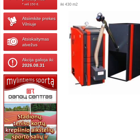
iki 430 m2
* virš 150 ‎€.
Atsiimkite prekes
Vilniuje
Atsiskaitymas
atvežus
Akcija galioja iki:
2026.08.31