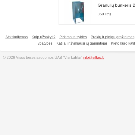
Granulių bunkeris
350 litrų
Atsiskaitymas
Kaip užsakyti?
Pirkimo taisyklės
Prekių ir pinigų grąžinimas
ypatybės
Katilai ir žymiausi jų gamintojai
Kieto kuro katil
© 2026 Visos teisės saugomos UAB "Visi katilai"
info@siltas.lt