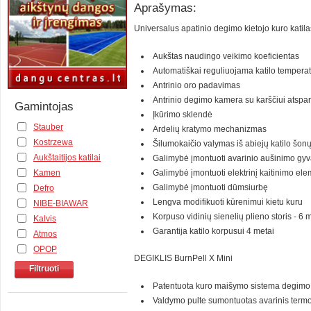
Aprašymas:
Universalus apatinio degimo kietojo kuro katila
Aukštas naudingo veikimo koeficientas
Automatiškai reguliuojama katilo tempera
Antrinio oro padavimas
Antrinio degimo kamera su karščiui atspar
Gamintojas
Įkūrimo sklendė
Stauber
Ardelių kratymo mechanizmas
Kostrzewa
Šilumokaičio valymas iš abiejų katilo šon
Aukštaitijos katilai
Galimybė įmontuoti avarinio aušinimo gy
Galimybė įmontuoti elektrinį kaitinimo el
Kamen
Galimybė įmontuoti dūmsiurbę
Defro
Lengva modifikuoti kūrenimui kietu kuru
NIBE-BIAWAR
Korpuso vidinių sienelių plieno storis - 6
Kalvis
Garantija katilo korpusui 4 metai
Atmos
OPOP
DEGIKLIS BurnPell X Mini
Filtruoti
Patentuota kuro maišymo sistema degimo
Valdymo pulte sumontuotas avarinis termo