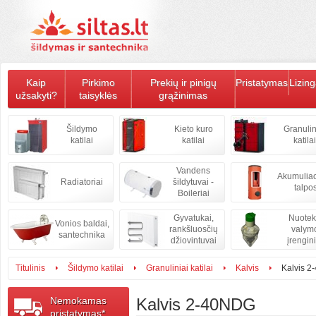
Kaip
Pirkimo
Prekių ir pinigų
Pristatymas
Lizin
užsakyti?
taisyklės
grąžinimas
Šildymo
Kieto kuro
Granulin
katilai
katilai
katilai
Vandens
Akumulia
Radiatoriai
šildytuvai -
talpo
Boileriai
Gyvatukai,
Nuote
Vonios baldai,
rankšluosčių
valym
santechnika
džiovintuvai
įrengini
Titulinis
Šildymo katilai
Granuliniai katilai
Kalvis
Kalvis 
Nemokamas
Kalvis 2-40NDG
pristatymas*