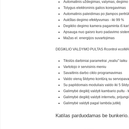
Automatinis uždegimas, valymas, degimo 
Tolygus elektroninis galios koregavimas
Automatinis paleidimas po įtampos pertrū
Aukštas degimo efektyvumas - iki 99 %
Degiklio degimo kamera pagaminta iš karš
Apsauga nuo gaisro kuro padavimo siste
Mažas el. energijos suvartojimas
DEGIKLIO VALDYMO PULTAS Rcontrol ecoM
Tikslūs darbiniai parametrai „realiu" laiku
Vartotojo ir servisinis meniu
Savaitinis darbo ciklo programavimas
Valdo vieną šildymo kontūrą su servopavar
Su papildomais moduliais valdo iki 5 šild
Galimybė degiklį valdyti kambario pultu 
Galimybė degiklį valdyti internetu, prijun
Galimybė valdyti pagal lambda jutiklį
Katilas parduodamas be bunkerio. 