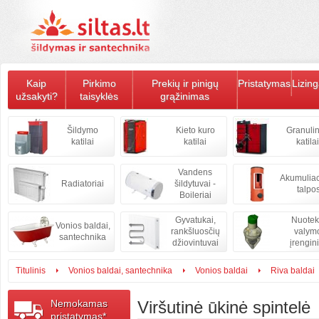
Kaip
Pirkimo
Prekių ir pinigų
Pristatymas
Lizin
užsakyti?
taisyklės
grąžinimas
Šildymo
Kieto kuro
Granulin
katilai
katilai
katilai
Vandens
Akumulia
Radiatoriai
šildytuvai -
talpo
Boileriai
Gyvatukai,
Nuote
Vonios baldai,
rankšluosčių
valym
santechnika
džiovintuvai
įrengini
Titulinis
Vonios baldai, santechnika
Vonios baldai
Riva baldai
Nemokamas
Viršutinė ūkinė spintelė
pristatymas*