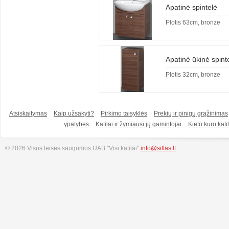
Apatinė spintelė
Plotis 63cm, bronze
Apatinė ūkinė spint
Plotis 32cm, bronze
Atsiskaitymas
Kaip užsakyti?
Pirkimo taisyklės
Prekių ir pinigų grąžinimas
ypatybės
Katilai ir žymiausi jų gamintojai
Kieto kuro katil
© 2026 Visos teisės saugomos UAB "Visi katilai"
info@siltas.lt