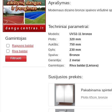
Aprašymas:
Modernaus dizaino bronze spalvos viršutinė spint
Techniniai parametrai:
Modelis:
UV32-11 bronze
Gamintojas
Plotis:
320 mm
Aukštis:
750 mm
Raguvos baldai
Gylis:
230 mm
Riva baldai
Spalva:
Bronze
Filtruoti
Garantija:
2 metai
Gamintojas:
Riva baldai (Lietuva)
Susijusios prekės:
Pakabinama spintel
Plotis 65cm, bronze