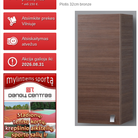
Plotis 32cm bronze
* virš 150 ‎€.
Atsiimkite prekes
Vilniuje
Atsiskaitymas
atvežus
Akcija galioja iki:
2026.08.31