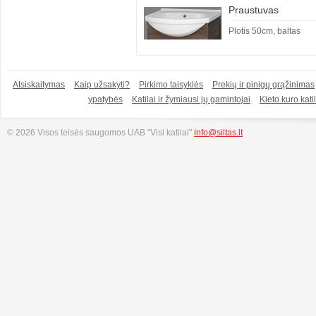
Praustuvas
Plotis 50cm, baltas
Atsiskaitymas
Kaip užsakyti?
Pirkimo taisyklės
Prekių ir pinigų grąžinimas
ypatybės
Katilai ir žymiausi jų gamintojai
Kieto kuro katil
© 2026 Visos teisės saugomos UAB "Visi katilai"
info@siltas.lt