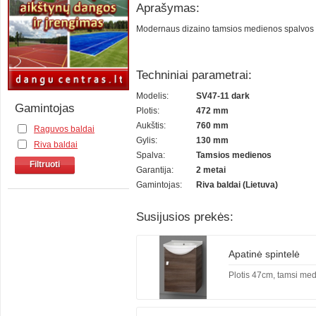
Aprašymas:
Modernaus dizaino tamsios medienos spalvos pak
Techniniai parametrai:
Modelis:
SV47-11 dark
Gamintojas
Plotis:
472 mm
Aukštis:
760 mm
Raguvos baldai
Gylis:
130 mm
Riva baldai
Spalva:
Tamsios medienos
Filtruoti
Garantija:
2 metai
Gamintojas:
Riva baldai (Lietuva)
Susijusios prekės:
Apatinė spintelė
Plotis 47cm, tamsi me