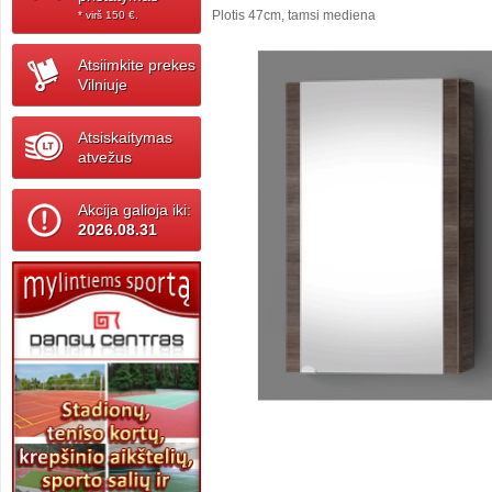
Plotis 47cm, tamsi mediena
* virš 150 ‎€.
Atsiimkite prekes
Vilniuje
Atsiskaitymas
atvežus
Akcija galioja iki:
2026.08.31