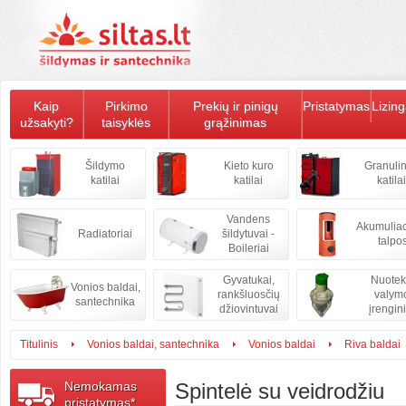
Kaip
Pirkimo
Prekių ir pinigų
Pristatymas
Lizin
užsakyti?
taisyklės
grąžinimas
Šildymo
Kieto kuro
Granulin
katilai
katilai
katilai
Vandens
Akumulia
Radiatoriai
šildytuvai -
talpo
Boileriai
Gyvatukai,
Nuote
Vonios baldai,
rankšluosčių
valym
santechnika
džiovintuvai
įrengini
Titulinis
Vonios baldai, santechnika
Vonios baldai
Riva baldai
Nemokamas
Spintelė su veidrodžiu
pristatymas*