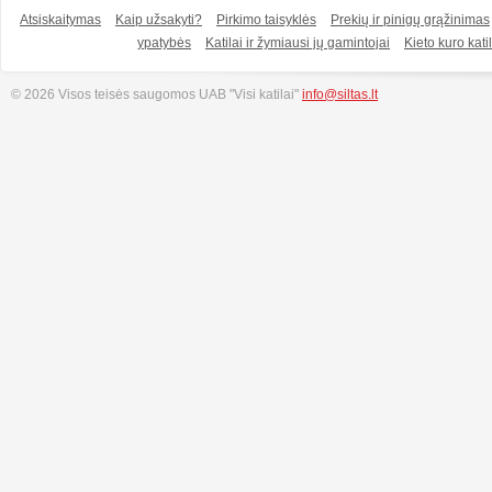
Atsiskaitymas
Kaip užsakyti?
Pirkimo taisyklės
Prekių ir pinigų grąžinimas
ypatybės
Katilai ir žymiausi jų gamintojai
Kieto kuro katil
© 2026 Visos teisės saugomos UAB "Visi katilai"
info@siltas.lt