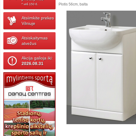
Plotis 56cm, balta
* virš 150 ‎€.
Atsiimkite prekes
Vilniuje
Atsiskaitymas
atvežus
Akcija galioja iki:
2026.08.31