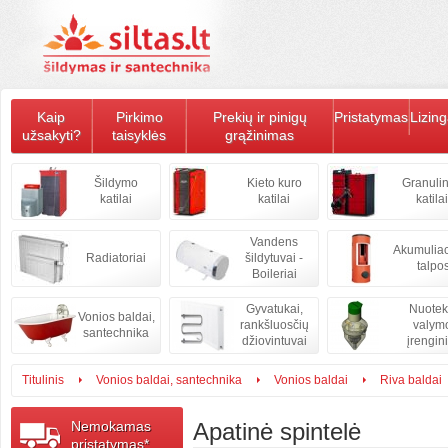
Kaip
Pirkimo
Prekių ir pinigų
Pristatymas
Lizin
užsakyti?
taisyklės
grąžinimas
Šildymo
Kieto kuro
Granulin
katilai
katilai
katilai
Vandens
Akumulia
Radiatoriai
šildytuvai -
talpo
Boileriai
Gyvatukai,
Nuote
Vonios baldai,
rankšluosčių
valym
santechnika
džiovintuvai
įrengini
Titulinis
Vonios baldai, santechnika
Vonios baldai
Riva baldai
Nemokamas
Apatinė spintelė
pristatymas*