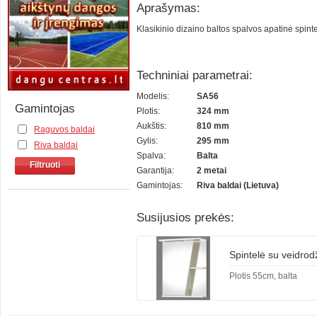
Aprašymas:
Klasikinio dizaino baltos spalvos apatinė spintel
Techniniai parametrai:
Modelis:
SA56
Gamintojas
Plotis:
324 mm
Aukštis:
810 mm
Raguvos baldai
Gylis:
295 mm
Riva baldai
Spalva:
Balta
Filtruoti
Garantija:
2 metai
Gamintojas:
Riva baldai (Lietuva)
Susijusios prekės:
Spintelė su veidrod
Plotis 55cm, balta