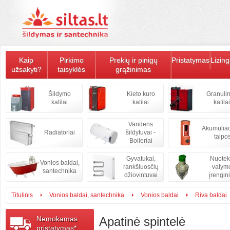
Kaip
Pirkimo
Prekių ir pinigų
Pristatymas
Lizin
užsakyti?
taisyklės
grąžinimas
Šildymo
Kieto kuro
Granulin
katilai
katilai
katilai
Vandens
Akumulia
Radiatoriai
šildytuvai -
talpo
Boileriai
Gyvatukai,
Nuote
Vonios baldai,
rankšluosčių
valym
santechnika
džiovintuvai
įrengini
Titulinis
Vonios baldai, santechnika
Vonios baldai
Riva baldai
Nemokamas
Apatinė spintelė
pristatymas*