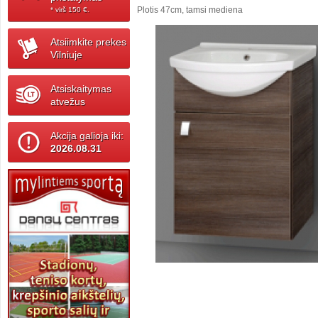
Plotis 47cm, tamsi mediena
* virš 150 ‎€.
Atsiimkite prekes
Vilniuje
Atsiskaitymas
atvežus
Akcija galioja iki:
2026.08.31