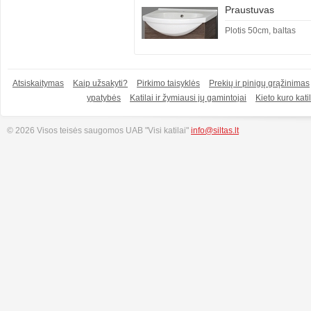
Praustuvas
Plotis 50cm, baltas
Atsiskaitymas
Kaip užsakyti?
Pirkimo taisyklės
Prekių ir pinigų grąžinimas
ypatybės
Katilai ir žymiausi jų gamintojai
Kieto kuro katil
© 2026 Visos teisės saugomos UAB "Visi katilai"
info@siltas.lt