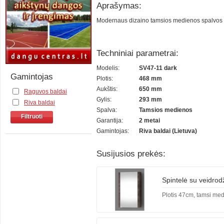
Aprašymas:
Modernaus dizaino tamsios medienos spalvos apat
Techniniai parametrai:
Modelis:
SV47-11 dark
Gamintojas
Plotis:
468 mm
Aukštis:
650 mm
Raguvos baldai
Gylis:
293 mm
Riva baldai
Spalva:
Tamsios medienos
Filtruoti
Garantija:
2 metai
Gamintojas:
Riva baldai (Lietuva)
Susijusios prekės:
Spintelė su veidrod
Plotis 47cm, tamsi me