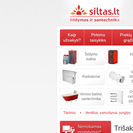
Kaip
Pirkimo
Prekių 
užsakyti?
taisyklės
grąž
Šildymo
K
katilai
V
Radiatoriai
ši
B
Gy
Vonios baldai,
ran
santechnika
dž
Titulinis
Ventiliai, vamzdynai, jungtys
Nemokamas
Trišak
pristatymas*