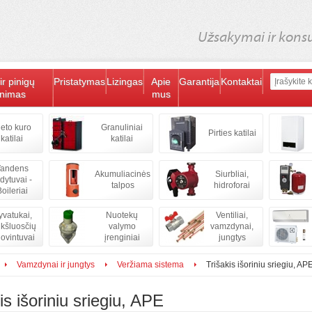
Užsakymai ir konsul
ir pinigų
Pristatymas
Lizingas
Apie
Garantija
Kontaktai
inimas
mus
ieto kuro
Granuliniai
Pirties katilai
katilai
katilai
andens
Akumuliacinės
Siurbliai,
ldytuvai -
talpos
hidroforai
oileriai
vatukai,
Nuotekų
Ventiliai,
kšluosčių
valymo
vamzdynai,
iovintuvai
įrenginiai
jungtys
Vamzdynai ir jungtys
Veržiama sistema
Trišakis išoriniu sriegiu, AP
is išoriniu sriegiu, APE