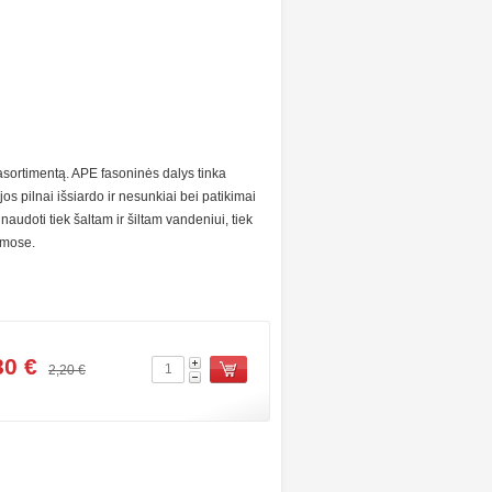
 asortimentą. APE fasoninės dalys tinka
s pilnai išsiardo ir nesunkiai bei patikimai
naudoti tiek šaltam ir šiltam vandeniui, tiek
emose.
0 ‎€
2,20 ‎€