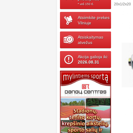
20x1/2x20
* virš 150 ‎€.
Atsiimkite prekes
Vilniuje
Atsiskaitymas
atvežus
Akcija galioja iki:
2026.08.31