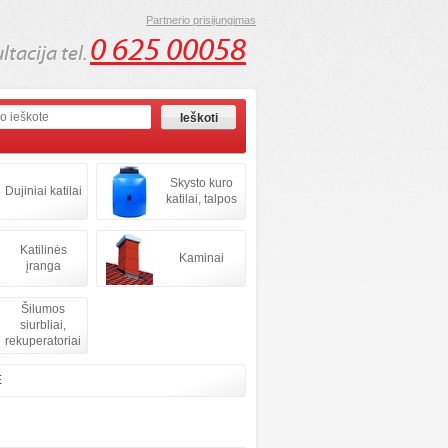
Partnerio prisijungimas
0 625 00058
tacija tel.
Skysto kuro
Dujiniai katilai
katilai, talpos
Katilinės
Kaminai
įranga
Šilumos
siurbliai,
rekuperatoriai
E