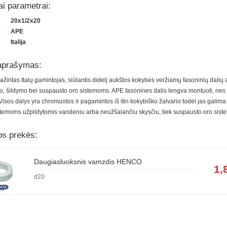
ai parametrai:
20x1/2x20
:
APE
Italija
aprašymas:
pažintas Italų gamintojas, siūlantis didelį aukštos kokybės veržiamų fasoninių dalių
o, šildymo bei suspausto oro sistemoms. APE fasonines dalis lengva montuoti, nes jo
Visos dalys yra chromuotos ir pagamintos iš itin kokybiško žalvario todėl jas galima 
temoms užpildytomis vandeniu arba neužšalančiu skysčiu, tiek suspausto oro sist
os prekės:
Daugiasluoksnis vamzdis HENCO
1,8
d20