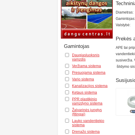
Technini
Diametras:
Gamintojas
Valstybė:
Prekės 
Gamintojas
APE tai pri
vandentieki
Daugiasluoksnis
vamzdis
susiveržia. 
Veržiama sistema
šildymo sis
Presuojama sistema
Vario sistema
Susijusi
Kanalizacijos sistema
Ketaus sistema
PPR plastikinio
vamzdyno sistema
Žalvarinės jungtys
(fitingai)
Lauko vandentiekio
sistema
Drenažo sistema