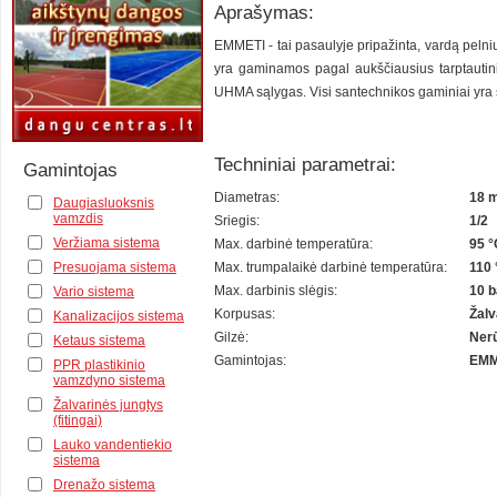
Aprašymas:
EMMETI - tai pasaulyje pripažinta, vardą pelni
yra gaminamos pagal aukščiausius tarptautinius
UHMA sąlygas. Visi santechnikos gaminiai yra 
Techniniai parametrai:
Gamintojas
Diametras:
18 
Daugiasluoksnis
vamzdis
Sriegis:
1/2
Veržiama sistema
Max. darbinė temperatūra:
95 °
Max. trumpalaikė darbinė temperatūra:
110 
Presuojama sistema
Max. darbinis slėgis:
10 b
Vario sistema
Korpusas:
Žal
Kanalizacijos sistema
Gilzė:
Nerū
Ketaus sistema
Gamintojas:
EMME
PPR plastikinio
vamzdyno sistema
Žalvarinės jungtys
(fitingai)
Lauko vandentiekio
sistema
Drenažo sistema