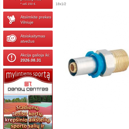
18x1/2
* virš 150 ‎€.
Atsiimkite prekes
Vilniuje
Atsiskaitymas
atvežus
Akcija galioja iki:
2026.08.31