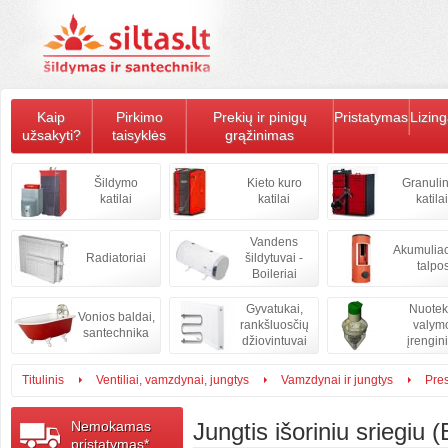
Kaip
Pirkimo
Prekių ir pinigų
Pristatymas
Lizin
užsakyti?
taisyklės
grąžinimas
Šildymo
Kieto kuro
Granulin
katilai
katilai
katilai
Vandens
Akumulia
Radiatoriai
šildytuvai -
talpo
Boileriai
Gyvatukai,
Nuote
Vonios baldai,
rankšluosčių
valym
santechnika
džiovintuvai
įrengini
Titulinis
Ventiliai, vamzdynai, jungtys
Vamzdynai ir jungtys
Pre
Nemokamas
Jungtis išoriniu sriegiu 
pristatymas*