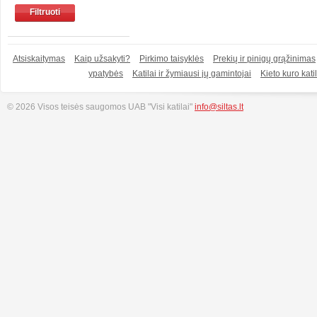
Filtruoti
Atsiskaitymas
Kaip užsakyti?
Pirkimo taisyklės
Prekių ir pinigų grąžinimas
ypatybės
Katilai ir žymiausi jų gamintojai
Kieto kuro katil
© 2026 Visos teisės saugomos UAB "Visi katilai"
info@siltas.lt