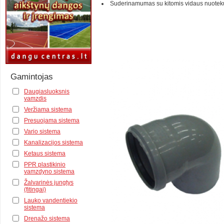
Suderinamumas su kitomis vidaus nuotek
Gamintojas
Daugiasluoksnis
vamzdis
Veržiama sistema
Presuojama sistema
Vario sistema
Kanalizacijos sistema
Ketaus sistema
PPR plastikinio
vamzdyno sistema
Žalvarinės jungtys
(fitingai)
Lauko vandentiekio
sistema
Drenažo sistema