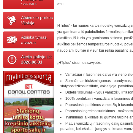
d50
* virš 150 ‎€.
Atsiimkite prekes
Vilniuje
HTplus" - tai naujos kartos nuotekų vamzdžių si
yra gaminama iš patobulintos formulės plastiko, 
Atsiskaitymas
plastikas, iš kurio yra gaminama sistema, pasi
atvežus
aukštos bei žemos temperatūros nuotekų poveikį.
naudojami buityje ir visur, kur reikia pašalinti
Akcija galioja iki:
2026.08.31
„HTplus" sistemos savybės:
Vamzdžiai ir fasoninės dalys yra vieno slu
Sumažintas triukšmingumas - bandymas pag
statybos fizikos institute, Vokietijoje, patvirt
Didelis tikslumas - lygus vamzdžių ir faso
100% perdirbami vamzdžiai ir fasoninės d
Paprastos ir patikimos vamzdžių ir fasoni
Paprastas ir greitas surinkimas - mažas svo
Tvirtinimas laikikliais su gumine tarpine arb
Platus vamzdžių ir fasoninių dalių pasiri
pravalos, keturšakiai, jungtys su ketaus vamz