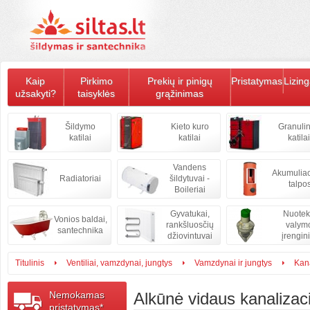
Kaip
Pirkimo
Prekių ir pinigų
Pristatymas
Lizin
užsakyti?
taisyklės
grąžinimas
Šildymo
Kieto kuro
Granulin
katilai
katilai
katilai
Vandens
Akumulia
Radiatoriai
šildytuvai -
talpo
Boileriai
Gyvatukai,
Nuote
Vonios baldai,
rankšluosčių
valym
santechnika
džiovintuvai
įrengini
Titulinis
Ventiliai, vamzdynai, jungtys
Vamzdynai ir jungtys
Kana
Nemokamas
Alkūnė vidaus kanalizac
pristatymas*