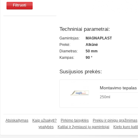
Filtruoti
Techniniai parametrai:
Gamintojas:
MAGNAPLAST
Prekė:
Alkūnė
Diametras:
50 mm
Kampas:
90 °
Susijusios prekės:
Montavimo tepalas
250ml
Atsiskaitymas
Kaip užsakyti?
Pirkimo taisyklės
Prekių ir pinigų grąžinimas
ypatybės
Katilai ir žymiausi jų gamintojai
Kieto kuro katil