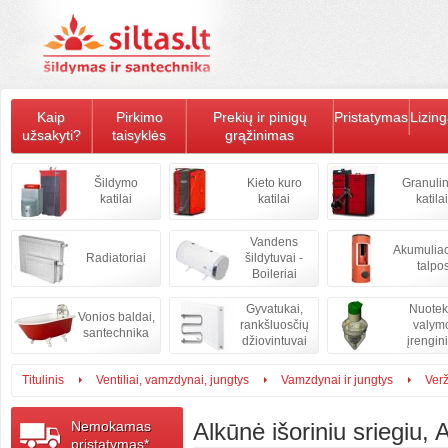
Kaip
Pirkimo
Prekių ir pinigų
Pristatymas
Lizin
užsakyti?
taisyklės
grąžinimas
Šildymo
Kieto kuro
Granulin
katilai
katilai
katilai
Vandens
Akumulia
Radiatoriai
šildytuvai -
talpo
Boileriai
Gyvatukai,
Nuote
Vonios baldai,
rankšluosčių
valym
santechnika
džiovintuvai
įrengini
Titulinis
Ventiliai, vamzdynai, jungtys
Vamzdynai ir jungtys
Ver
Nemokamas
Alkūnė išoriniu sriegiu,
pristatymas*