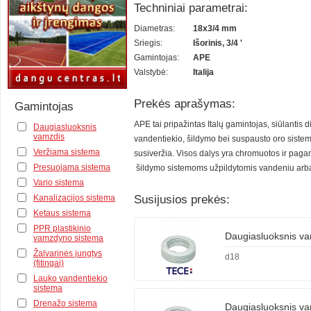
Techniniai parametrai:
Diametras:
18x3/4 mm
Sriegis:
Išorinis, 3/4 '
Gamintojas:
APE
Valstybė:
Italija
Prekės aprašymas:
Gamintojas
APE tai pripažintas Italų gamintojas, siūlantis
Daugiasluoksnis
vamzdis
vandentiekio, šildymo bei suspausto oro sistemo
Veržiama sistema
susiveržia. Visos dalys yra chromuotos ir pagami
Presuojama sistema
šildymo sistemoms užpildytomis vandeniu arba 
Vario sistema
Susijusios prekės:
Kanalizacijos sistema
Ketaus sistema
PPR plastikinio
Daugiasluoksnis v
vamzdyno sistema
Žalvarinės jungtys
d18
(fitingai)
Lauko vandentiekio
sistema
Drenažo sistema
Daugiasluoksnis 