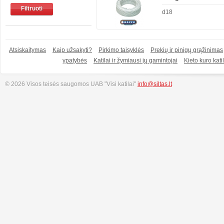
Filtruoti
d18
Atsiskaitymas
Kaip užsakyti?
Pirkimo taisyklės
Prekių ir pinigų grąžinimas
ypatybės
Katilai ir žymiausi jų gamintojai
Kieto kuro katil
© 2026 Visos teisės saugomos UAB "Visi katilai"
info@siltas.lt