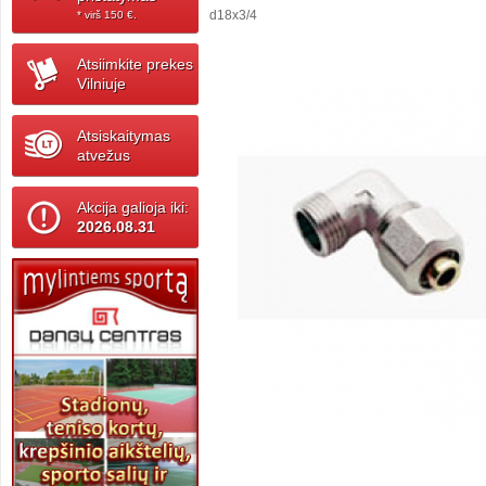
d18x3/4
* virš 150 ‎€.
Atsiimkite prekes
Vilniuje
Atsiskaitymas
atvežus
Akcija galioja iki:
2026.08.31