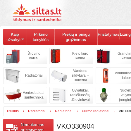
Kaip
Pirkimo
Prekių ir pinigų
Pristatymas
Lizin
užsakyti?
taisyklės
grąžinimas
Šildymo
Kieto kuro
Granulin
katilai
katilai
katilai
Vandens
Akumulia
Radiatoriai
šildytuvai -
talpo
Boileriai
Gyvatukai,
Nuote
Vonios baldai,
rankšluosčių
valym
santechnika
džiovintuvai
įrengini
Titulinis
Radiatoriai
Radiatoriai
Purmo radiatoriai
VKO33
Nemokamas
VKO330904
pristatymas*