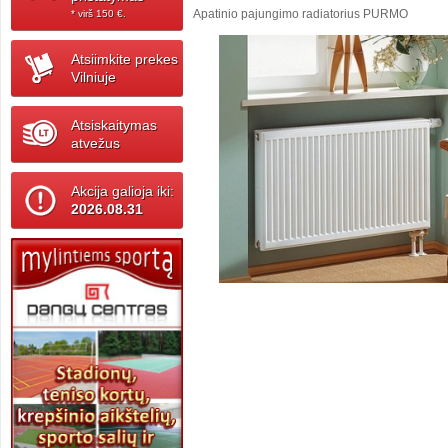
Apatinio pajungimo radiatorius PURMO
* virš 150 ‎€.
Atsiimkite prekes
Vilniuje
Atsiskaitymas
atvežus
Akcija galioja iki:
2026.08.31