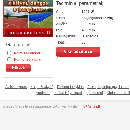
Techniniai parametrai:
Galia:
1286 W
Storis:
33 (Trigubas 15cm)
Aukštis:
900 mm
Ilgis:
400 mm
Pajungimas:
Iš apačios
Tipas:
33
Gamintojas
Visi radiatoriai
Kermi radiatoriai
Purmo radiatoriai
Filtruoti
Atsiskaitymas
Kaip užsakyti?
Pirkimo taisyklės
Prekių ir pinigų grąžinimas
ypatybės
Katilai ir žymiausi jų gamintojai
Kieto kuro katil
© 2026 Visos teisės saugomos UAB "Visi katilai"
info@siltas.lt