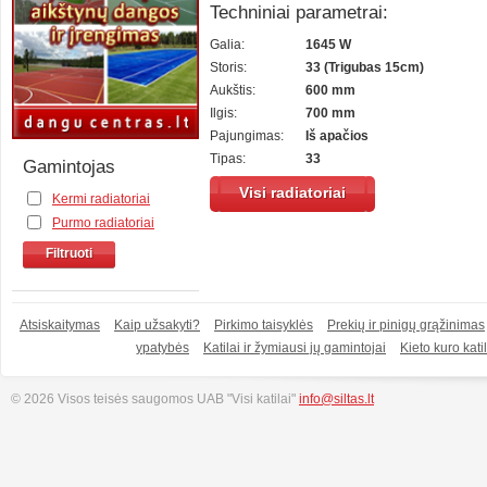
Techniniai parametrai:
Galia:
1645 W
Storis:
33 (Trigubas 15cm)
Aukštis:
600 mm
Ilgis:
700 mm
Pajungimas:
Iš apačios
Tipas:
33
Gamintojas
Visi radiatoriai
Kermi radiatoriai
Purmo radiatoriai
Filtruoti
Atsiskaitymas
Kaip užsakyti?
Pirkimo taisyklės
Prekių ir pinigų grąžinimas
ypatybės
Katilai ir žymiausi jų gamintojai
Kieto kuro katil
© 2026 Visos teisės saugomos UAB "Visi katilai"
info@siltas.lt