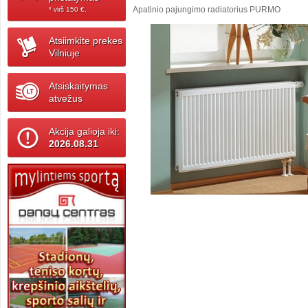
Apatinio pajungimo radiatorius PURMO
* virš 150 ‎€.
Atsiimkite prekes
Vilniuje
Atsiskaitymas
atvežus
Akcija galioja iki:
2026.08.31