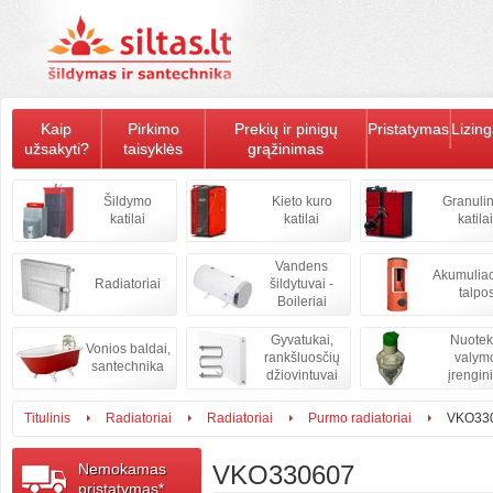
Kaip
Pirkimo
Prekių ir pinigų
Pristatymas
Lizin
užsakyti?
taisyklės
grąžinimas
Šildymo
Kieto kuro
Granulin
katilai
katilai
katilai
Vandens
Akumulia
Radiatoriai
šildytuvai -
talpo
Boileriai
Gyvatukai,
Nuote
Vonios baldai,
rankšluosčių
valym
santechnika
džiovintuvai
įrengini
Titulinis
Radiatoriai
Radiatoriai
Purmo radiatoriai
VKO33
Nemokamas
VKO330607
pristatymas*