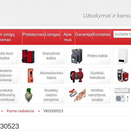
Užsakymai ir konsul
ir pinigų
Pristatymas
Lizingas
Apie
Garantija
Kontaktai
inimas
mus
ieto kuro
Granuliniai
Pirties katilai
katilai
katilai
andens
Akumuliacinės
Siurbliai,
ldytuvai -
talpos
hidroforai
oileriai
vatukai,
Nuotekų
Ventiliai,
kšluosčių
valymo
vamzdynai,
iovintuvai
įrenginiai
jungtys
Purmo radiatoriai
VKO330523
30523