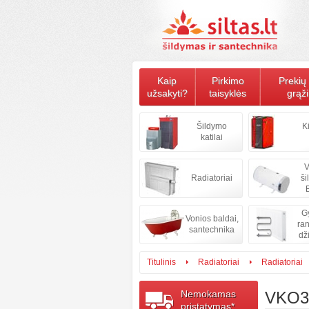
Kaip
Pirkimo
Prekių 
užsakyti?
taisyklės
grąž
Šildymo
K
katilai
V
Radiatoriai
ši
B
Gy
Vonios baldai,
ran
santechnika
dž
Titulinis
Radiatoriai
Radiatoriai
Nemokamas
VKO3
pristatymas*