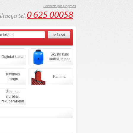
Partnerio prisijungimas
0 625 00058
tacija tel.
Skysto kuro
Dujiniai katilai
katilai, talpos
Katilinės
Kaminai
įranga
Šilumos
siurbliai,
rekuperatoriai