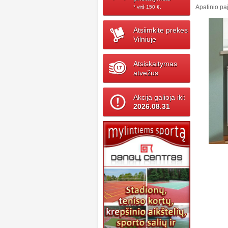
Apatinio p
* virš 150 ‎€.
Atsiimkite prekes
Vilniuje
Atsiskaitymas
atvežus
Akcija galioja iki:
2026.08.31