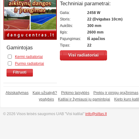
Techniniai parametrai:
Galia:
2458 W
Storis:
22 (Dvigubas 10cm)
Aukštis:
300 mm
Ilgis:
2600 mm
Pajungimas:
Iš apačios
Tipas:
22
Gamintojas
Visi radiatoriai
Kermi radiatoriai
Purmo radiatoriai
Filtruoti
Atsiskaitymas
Kaip užsakyti?
Pirkimo taisyklės
Prekių ir pinigų grąžinimas
ypatybės
Katilai ir žymiausi jų gamintojai
Kieto kuro katil
© 2026 Visos teisės saugomos UAB "Visi katilai"
info@siltas.lt