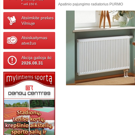
Apatinio pajungimo radiatorius PURMO
* virš 150 ‎€.
Atsiimkite prekes
Vilniuje
Atsiskaitymas
atvežus
Akcija galioja iki:
2026.08.31