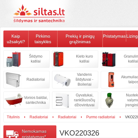
Kaip
Pirkimo
Prekių ir pinigų
Pristatymas
Lizin
užsakyti?
taisyklės
grąžinimas
Šildymo
Kieto kuro
Granulin
katilai
katilai
katilai
Vandens
Akumulia
Radiatoriai
šildytuvai -
talpo
Boileriai
Gyvatukai,
Nuote
Vonios baldai,
rankšluosčių
valym
santechnika
džiovintuvai
įrengini
Titulinis
Radiatoriai
Radiatoriai
Purmo radiatoriai
VKO22
Nemokamas
VKO220326
pristatymas*