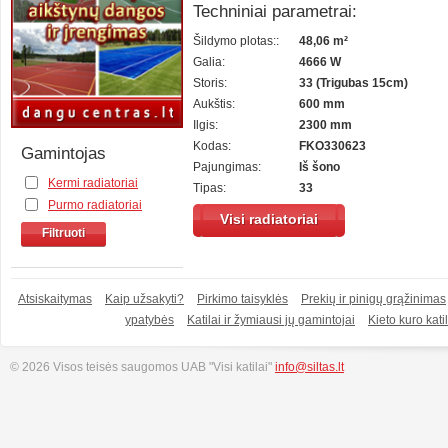
Techniniai parametrai:
Šildymo plotas::
48,06 m²
Galia:
4666 W
Storis:
33 (Trigubas 15cm)
Aukštis:
600 mm
Ilgis:
2300 mm
Kodas:
FKO330623
Gamintojas
Pajungimas:
Iš šono
Kermi radiatoriai
Tipas:
33
Purmo radiatoriai
Visi radiatoriai
Filtruoti
Atsiskaitymas
Kaip užsakyti?
Pirkimo taisyklės
Prekių ir pinigų grąžinimas
ypatybės
Katilai ir žymiausi jų gamintojai
Kieto kuro katil
© 2026 Visos teisės saugomos UAB "Visi katilai"
info@siltas.lt