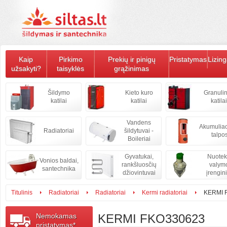
Kaip
Pirkimo
Prekių ir pinigų
Pristatymas
Lizin
užsakyti?
taisyklės
grąžinimas
Šildymo
Kieto kuro
Granulin
katilai
katilai
katilai
Vandens
Akumulia
Radiatoriai
šildytuvai -
talpo
Boileriai
Gyvatukai,
Nuote
Vonios baldai,
rankšluosčių
valym
santechnika
džiovintuvai
įrengini
Titulinis
Radiatoriai
Radiatoriai
Kermi radiatoriai
KERMI 
Nemokamas
KERMI FKO330623
pristatymas*