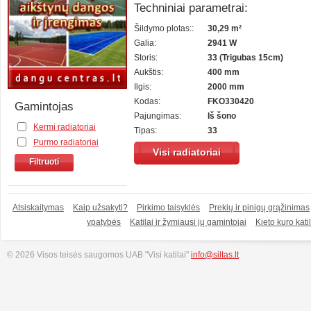
Techniniai parametrai:
Šildymo plotas::
30,29 m²
Galia:
2941 W
Storis:
33 (Trigubas 15cm)
Aukštis:
400 mm
Ilgis:
2000 mm
Kodas:
FKO330420
Gamintojas
Pajungimas:
Iš šono
Kermi radiatoriai
Tipas:
33
Purmo radiatoriai
Visi radiatoriai
Filtruoti
Atsiskaitymas
Kaip užsakyti?
Pirkimo taisyklės
Prekių ir pinigų grąžinimas
ypatybės
Katilai ir žymiausi jų gamintojai
Kieto kuro katil
© 2026 Visos teisės saugomos UAB "Visi katilai"
info@siltas.lt