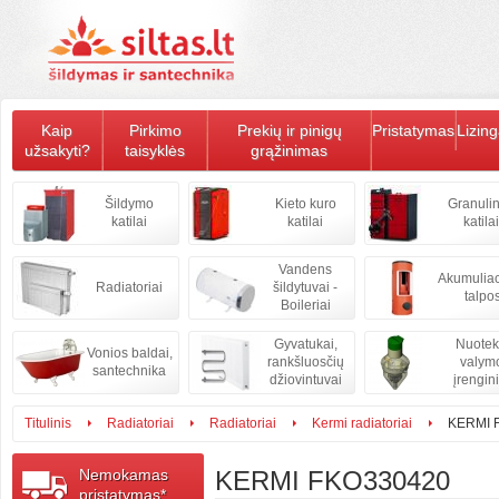
Kaip
Pirkimo
Prekių ir pinigų
Pristatymas
Lizin
užsakyti?
taisyklės
grąžinimas
Šildymo
Kieto kuro
Granulin
katilai
katilai
katilai
Vandens
Akumulia
Radiatoriai
šildytuvai -
talpo
Boileriai
Gyvatukai,
Nuote
Vonios baldai,
rankšluosčių
valym
santechnika
džiovintuvai
įrengini
Titulinis
Radiatoriai
Radiatoriai
Kermi radiatoriai
KERMI 
Nemokamas
KERMI FKO330420
pristatymas*