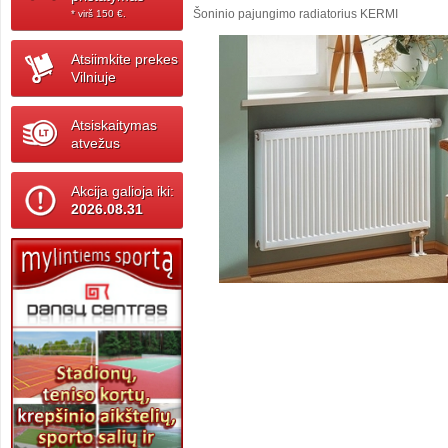
Šoninio pajungimo radiatorius KERMI
* virš 150 ‎€.
Atsiimkite prekes
Vilniuje
Atsiskaitymas
atvežus
Akcija galioja iki:
2026.08.31