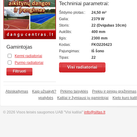
Techniniai parametrai:
Šildymo plotas::
24,50 m²
Galia:
2379 W
Storis:
22 (Dvigubas 10cm)
Aukštis:
400 mm
Ilgis:
2300 mm
Kodas:
FKO220423
Gamintojas
Pajungimas:
Iš šono
Kermi radiatoriai
Tipas:
22
Purmo radiatoriai
Visi radiatoriai
Filtruoti
Atsiskaitymas
Kaip užsakyti?
Pirkimo taisyklės
Prekių ir pinigų grąžinimas
ypatybės
Katilai ir žymiausi jų gamintojai
Kieto kuro katil
© 2026 Visos teisės saugomos UAB "Visi katilai"
info@siltas.lt