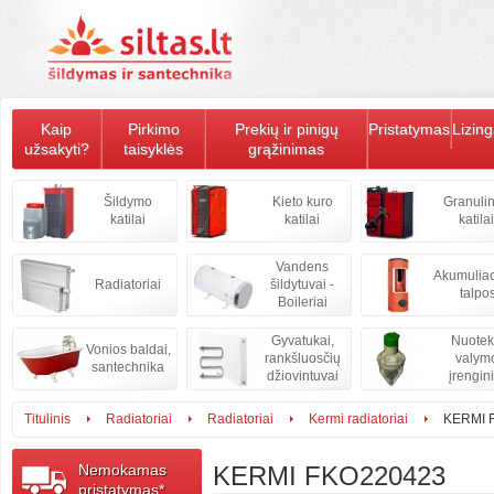
Kaip
Pirkimo
Prekių ir pinigų
Pristatymas
Lizin
užsakyti?
taisyklės
grąžinimas
Šildymo
Kieto kuro
Granulin
katilai
katilai
katilai
Vandens
Akumulia
Radiatoriai
šildytuvai -
talpo
Boileriai
Gyvatukai,
Nuote
Vonios baldai,
rankšluosčių
valym
santechnika
džiovintuvai
įrengini
Titulinis
Radiatoriai
Radiatoriai
Kermi radiatoriai
KERMI 
Nemokamas
KERMI FKO220423
pristatymas*