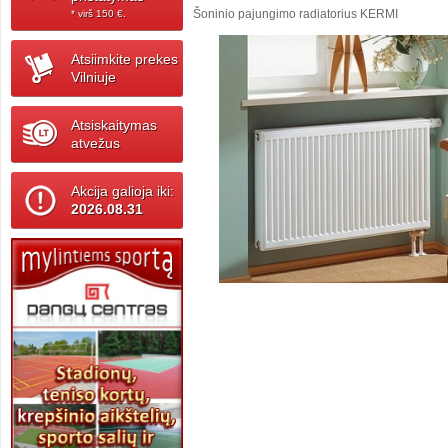
Šoninio pajungimo radiatorius KERMI
* virš 150 ‎€.
Atsiimkite prekes
Vilniuje
Atsiskaitymas
atvežus
Akcija galioja iki:
2026.08.31