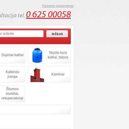
Partnerio prisijungimas
0 625 00058
tacija tel.
Skysto kuro
Dujiniai katilai
katilai, talpos
Katilinės
Kaminai
įranga
Šilumos
siurbliai,
rekuperatoriai