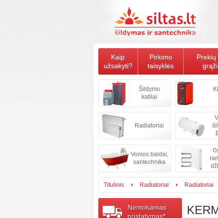
Kaip
Pirkimo
Prekių 
užsakyti?
taisyklės
grąž
Šildymo
K
katilai
V
Radiatoriai
ši
B
Gy
Vonios baldai,
ran
santechnika
dž
Titulinis
Radiatoriai
Radiatoriai
Nemokamas
KERM
pristatymas*