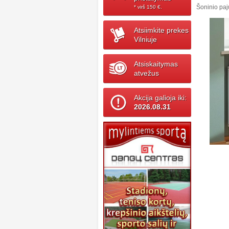
Šoninio pa
* virš 150 ‎€.
Atsiimkite prekes
Vilniuje
Atsiskaitymas
atvežus
Akcija galioja iki:
2026.08.31