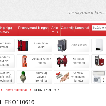
Užsakymai ir konsul
ir pinigų
Pristatymas
Lizingas
Apie
Garantija
Kontaktai
inimas
mus
ieto kuro
Granuliniai
Pirties katilai
katilai
katilai
andens
Akumuliacinės
Siurbliai,
ldytuvai -
talpos
hidroforai
oileriai
vatukai,
Nuotekų
Ventiliai,
kšluosčių
valymo
vamzdynai,
iovintuvai
įrenginiai
jungtys
Kermi radiatoriai
KERMI FKO110616
I FKO110616