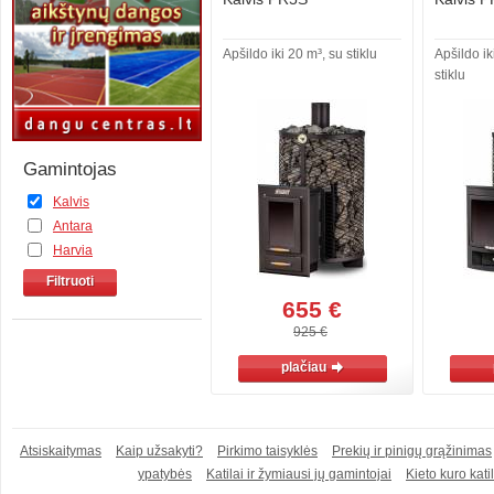
Apšildo iki 20 m³, su stiklu
Apšildo ik
stiklu
Gamintojas
Kalvis
Antara
Harvia
Filtruoti
655 €
925 €
plačiau
Atsiskaitymas
Kaip užsakyti?
Pirkimo taisyklės
Prekių ir pinigų grąžinimas
ypatybės
Katilai ir žymiausi jų gamintojai
Kieto kuro katil