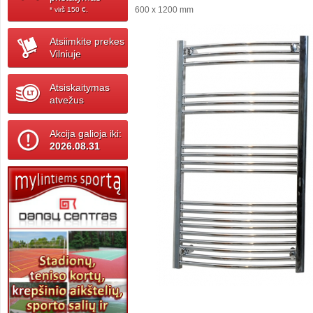
600 x 1200 mm
* virš 150 ‎€.
Atsiimkite prekes
Vilniuje
Atsiskaitymas
atvežus
Akcija galioja iki:
2026.08.31