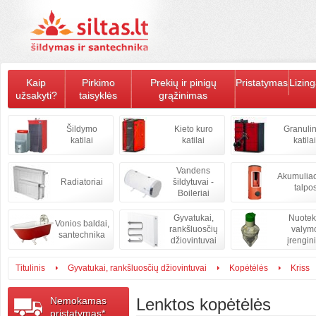
Kaip
Pirkimo
Prekių ir pinigų
Pristatymas
Lizin
užsakyti?
taisyklės
grąžinimas
Šildymo
Kieto kuro
Granulin
katilai
katilai
katilai
Vandens
Akumulia
Radiatoriai
šildytuvai -
talpo
Boileriai
Gyvatukai,
Nuote
Vonios baldai,
rankšluosčių
valym
santechnika
džiovintuvai
įrengini
Titulinis
Gyvatukai, rankšluosčių džiovintuvai
Kopėtėlės
Kriss
Nemokamas
Lenktos kopėtėlės
pristatymas*