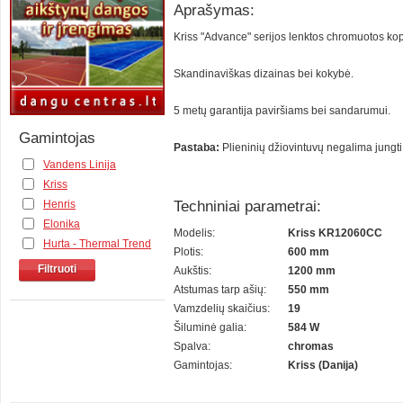
Aprašymas:
Kriss "Advance" serijos lenktos chromuotos kop
Skandinaviškas dizainas bei kokybė.
5 metų garantija paviršiams bei sandarumui.
Gamintojas
Pastaba:
Plieninių džiovintuvų negalima jungti 
Vandens Linija
Kriss
Techniniai parametrai:
Henris
Elonika
Modelis:
Kriss KR12060CC
Hurta - Thermal Trend
Plotis:
600 mm
Filtruoti
Aukštis:
1200 mm
Atstumas tarp ašių:
550 mm
Vamzdelių skaičius:
19
Šiluminė galia:
584 W
Spalva:
chromas
Gamintojas:
Kriss (Danija)