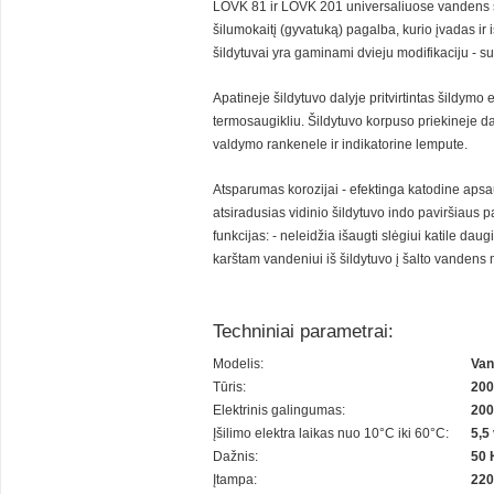
LOVK 81 ir LOVK 201 universaliuose vandens ši
šilumokaitį (gyvatuką) pagalba, kurio įvadas ir
šildytuvai yra gaminami dvieju modifikaciju - 
Apatineje šildytuvo dalyje pritvirtintas šildymo 
termosaugikliu. Šildytuvo korpuso priekineje d
valdymo rankenele ir indikatorine lempute.
Atsparumas korozijai - efektinga katodine apsaug
atsiradusias vidinio šildytuvo indo paviršiaus p
funkcijas: - neleidžia išaugti slėgiui katile daugi
karštam vandeniui iš šildytuvo į šalto vandens 
Techniniai parametrai:
Modelis:
Van
Tūris:
200
Elektrinis galingumas:
200
Įšilimo elektra laikas nuo 10°C iki 60°C:
5,5
Dažnis:
50 
Įtampa:
220