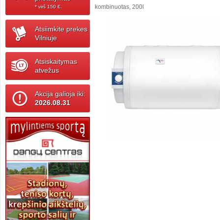
kombinuotas, 200l
* virš 150 ‎€.
Atsiimkite prekes
Vilniuje
Atsiskaitymas
atvežus
Akcija galioja iki:
2026.08.31