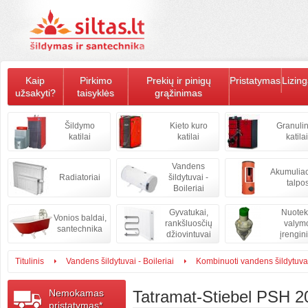
Kaip
Pirkimo
Prekių ir pinigų
Pristatymas
Lizin
užsakyti?
taisyklės
grąžinimas
Šildymo
Kieto kuro
Granulin
katilai
katilai
katilai
Vandens
Akumulia
Radiatoriai
šildytuvai -
talpo
Boileriai
Gyvatukai,
Nuote
Vonios baldai,
rankšluosčių
valym
santechnika
džiovintuvai
įrengini
Titulinis
Vandens šildytuvai - Boileriai
Kombinuoti vandens šildytuvai 
Nemokamas
Tatramat-Stiebel PSH 
pristatymas*