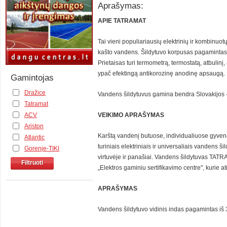
Aprašymas:
APIE TATRAMAT
Tai vieni populiariausių elektrinių ir kombinuotų
kašto vandens. Šildytuvo korpusas pagamintas iš
Prietaisas turi termometrą, termostatą, atbulinį
ypač efektingą antikorozinę anodinę apsaugą.
Gamintojas
Dražice
Vandens šildytuvus gamina bendra Slovakijos
Tatramat
VEIKIMO APRAŠYMAS
ACV
Ariston
Karštą vandenį butuose, individualiuose gyven
Atlantic
turiniais elektriniais ir universaliais vandens
Gorenje-TIKI
virtuvėje ir panašiai. Vandens šildytuvas TATRAM
Filtruoti
„Elektros gaminiu sertifikavimo centre", kurie a
APRAŠYMAS
Vandens šildytuvo vidinis indas pagamintas iš 