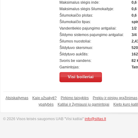
Maksimalus slėgis inde:
0,6
Maksimalus slėgis šilumokaityje:
0,6
Šilumokaičio plotas:
0,6
Šilumokaičio tipas:
spir
Vandentiekio pajungimo antgaliai:
1/2 
Šildymo sistemos pajungimo antgaliai:
3/4 
Šilumos nuostoliai:
2,4
Šildytuvo skersmuo:
52
Šildytuvo aukštis:
16
Svoris be vandens:
82 
Gamintojas:
Tat
Visi boileriai
Atsiskaitymas
Kaip užsakyti?
Pirkimo taisyklės
Prekių ir pinigų grąžinimas
ypatybės
Katilai ir žymiausi jų gamintojai
Kieto kuro katil
© 2026 Visos teisės saugomos UAB "Visi katilai"
info@siltas.lt