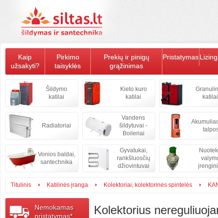
Kaip
Pirkimo
Prekių ir pinigų
Pristatymas
Lizin
užsakyti?
taisyklės
grąžinimas
Šildymo
Kieto kuro
Granulin
katilai
katilai
katilai
Vandens
Akumulia
Radiatoriai
šildytuvai -
talpo
Boileriai
Gyvatukai,
Nuote
Vonios baldai,
rankšluosčių
valym
santechnika
džiovintuvai
įrengini
Titulinis
Katilinės įranga
Kolektoriai, kolektorinės spintelės
KAN
Nemokamas
Kolektorius nereguliuoj
pristatymas*