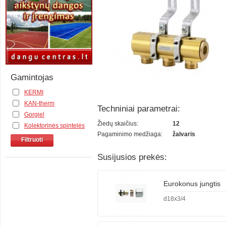
Gamintojas
KERMI
KAN-therm
Techniniai parametrai:
Gorgiel
Žiedų skaičius:
12
Kolektorinės spintelės
Pagaminimo medžiaga:
žalvaris
Filtruoti
Susijusios prekės:
Eurokonus jungtis
d18x3/4