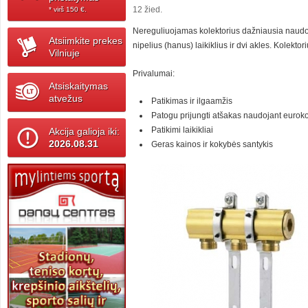
12 žied.
* virš 150 ‎€.
Nereguliuojamas kolektorius dažniausia naudoja
Atsiimkite prekes
nipelius (hanus) laikiklius ir dvi akles. Kolektori
Vilniuje
Privalumai:
Atsiskaitymas
atvežus
Patikimas ir ilgaamžis
Patogu prijungti atšakas naudojant euro
Patikimi laikikliai
Akcija galioja iki:
2026.08.31
Geras kainos ir kokybės santykis