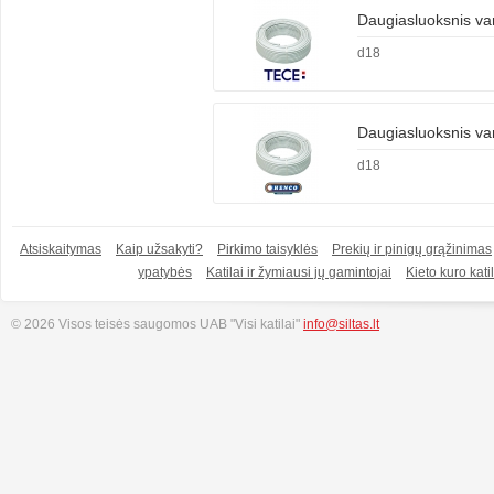
Daugiasluoksnis v
d18
Daugiasluoksnis 
d18
Atsiskaitymas
Kaip užsakyti?
Pirkimo taisyklės
Prekių ir pinigų grąžinimas
ypatybės
Katilai ir žymiausi jų gamintojai
Kieto kuro katil
© 2026 Visos teisės saugomos UAB "Visi katilai"
info@siltas.lt