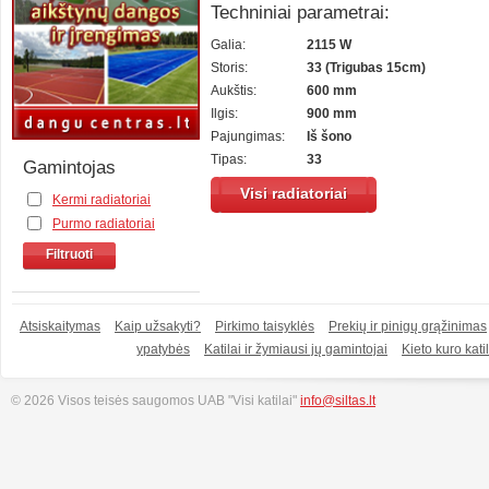
Techniniai parametrai:
Galia:
2115 W
Storis:
33 (Trigubas 15cm)
Aukštis:
600 mm
Ilgis:
900 mm
Pajungimas:
Iš šono
Tipas:
33
Gamintojas
Visi radiatoriai
Kermi radiatoriai
Purmo radiatoriai
Filtruoti
Atsiskaitymas
Kaip užsakyti?
Pirkimo taisyklės
Prekių ir pinigų grąžinimas
ypatybės
Katilai ir žymiausi jų gamintojai
Kieto kuro katil
© 2026 Visos teisės saugomos UAB "Visi katilai"
info@siltas.lt