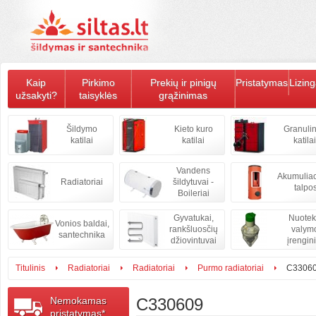
Kaip
Pirkimo
Prekių ir pinigų
Pristatymas
Lizin
užsakyti?
taisyklės
grąžinimas
Šildymo
Kieto kuro
Granulin
katilai
katilai
katilai
Vandens
Akumulia
Radiatoriai
šildytuvai -
talpo
Boileriai
Gyvatukai,
Nuote
Vonios baldai,
rankšluosčių
valym
santechnika
džiovintuvai
įrengini
Titulinis
Radiatoriai
Radiatoriai
Purmo radiatoriai
C3306
Nemokamas
C330609
pristatymas*