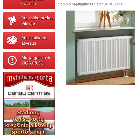
Šoninio pajungimo radiatorius PURMO
* virš 150 ‎€.
Atsiimkite prekes
Vilniuje
Atsiskaitymas
atvežus
Akcija galioja iki:
2026.08.31