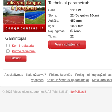
Techniniai parametrai:
Galia:
1302 W
Storis:
22 (Dvigubas 10cm)
Aukštis:
450 mm
Ilgis:
1000 mm
Pajungimas:
Iš šono
Tipas:
22
Gamintojas
Visi radiatoriai
Kermi radiatoriai
Purmo radiatoriai
Filtruoti
Atsiskaitymas
Kaip užsakyti?
Pirkimo taisyklės
Prekių ir pinigų grąžinimas
ypatybės
Katilai ir žymiausi jų gamintojai
Kieto kuro katil
© 2026 Visos teisės saugomos UAB "Visi katilai"
info@siltas.lt