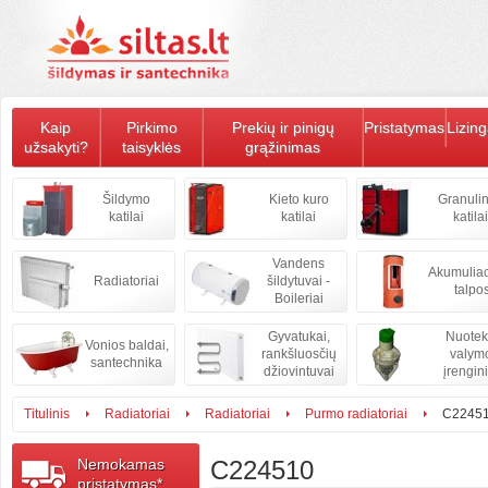
Kaip
Pirkimo
Prekių ir pinigų
Pristatymas
Lizin
užsakyti?
taisyklės
grąžinimas
Šildymo
Kieto kuro
Granulin
katilai
katilai
katilai
Vandens
Akumulia
Radiatoriai
šildytuvai -
talpo
Boileriai
Gyvatukai,
Nuote
Vonios baldai,
rankšluosčių
valym
santechnika
džiovintuvai
įrengini
Titulinis
Radiatoriai
Radiatoriai
Purmo radiatoriai
C2245
Nemokamas
C224510
pristatymas*