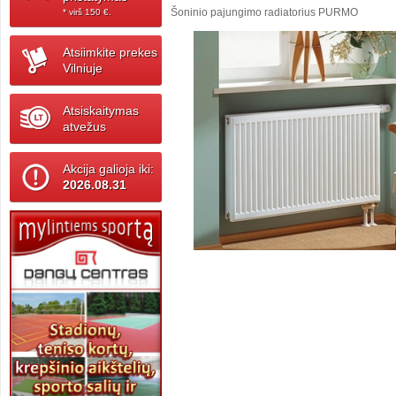
Šoninio pajungimo radiatorius PURMO
* virš 150 ‎€.
Atsiimkite prekes
Vilniuje
Atsiskaitymas
atvežus
Akcija galioja iki:
2026.08.31