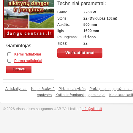
Techniniai parametrai:
Galia:
2268 W
Storis:
22 (Dvigubas 10cm)
Aukštis:
500 mm
Ilgis:
1600 mm
Pajungimas:
Iš šono
Tipas:
22
Gamintojas
Visi radiatoriai
Kermi radiatoriai
Purmo radiatoriai
Filtruoti
Atsiskaitymas
Kaip užsakyti?
Pirkimo taisyklės
Prekių ir pinigų grąžinimas
ypatybės
Katilai ir žymiausi jų gamintojai
Kieto kuro katil
© 2026 Visos teisės saugomos UAB "Visi katilai"
info@siltas.lt