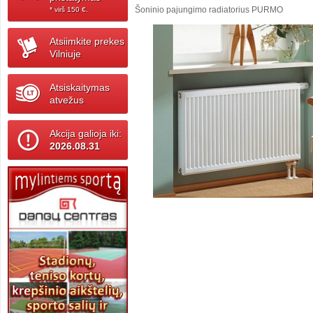
Šoninio pajungimo radiatorius PURMO
* virš 150 ‎€.
Atsiimkite prekes
Vilniuje
Atsiskaitymas
atvežus
Akcija galioja iki:
2026.08.31