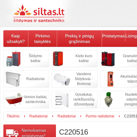
Kaip
Pirkimo
Prekių ir pinigų
Pristatymas
Lizin
užsakyti?
taisyklės
grąžinimas
Šildymo
Kieto kuro
Granulin
katilai
katilai
katilai
Vandens
Akumulia
Radiatoriai
šildytuvai -
talpo
Boileriai
Gyvatukai,
Nuote
Vonios baldai,
rankšluosčių
valym
santechnika
džiovintuvai
įrengini
Titulinis
Radiatoriai
Radiatoriai
Purmo radiatoriai
C2205
Nemokamas
C220516
pristatymas*