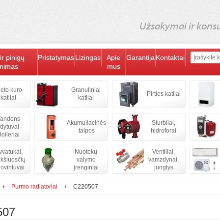
Užsakymai ir konsul
ir pinigų
Pristatymas
Lizingas
Apie
Garantija
Kontaktai
inimas
mus
ieto kuro
Granuliniai
Pirties katilai
katilai
katilai
andens
Akumuliacinės
Siurbliai,
ldytuvai -
talpos
hidroforai
oileriai
vatukai,
Nuotekų
Ventiliai,
kšluosčių
valymo
vamzdynai,
iovintuvai
įrenginiai
jungtys
Purmo radiatoriai
C220507
507