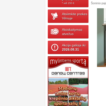
Šoninio pa
* virš 150 ‎€.
Atsiimkite prekes
Vilniuje
Atsiskaitymas
atvežus
Akcija galioja iki:
2026.08.31