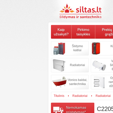
Kaip
Pirkimo
Prekių 
užsakyti?
taisyklės
grąž
Šildymo
K
katilai
V
Radiatoriai
ši
B
Gy
Vonios baldai,
ran
santechnika
dž
Titulinis
Radiatoriai
Radiatoriai
Nemokamas
C220
pristatymas*