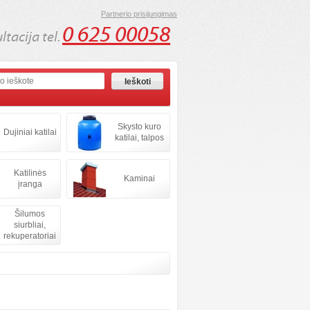
Partnerio prisijungimas
0 625 00058
tacija tel.
Skysto kuro
Dujiniai katilai
katilai, talpos
Katilinės
Kaminai
įranga
Šilumos
siurbliai,
rekuperatoriai