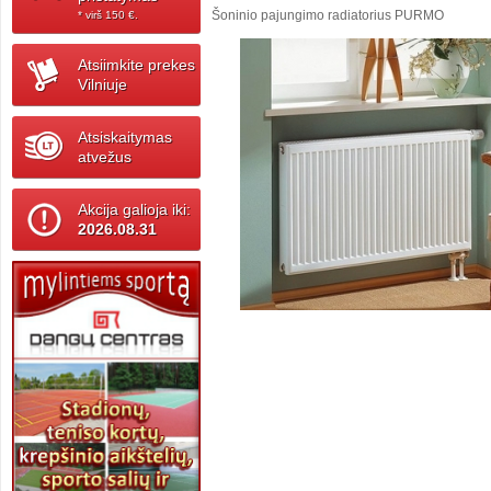
Šoninio pajungimo radiatorius PURMO
* virš 150 ‎€.
Atsiimkite prekes
Vilniuje
Atsiskaitymas
atvežus
Akcija galioja iki:
2026.08.31