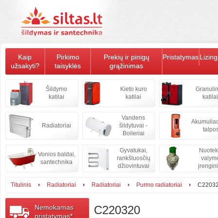
Kaip
Pirkimo
Prekių ir pinigų
Pristatymas
Lizin
užsakyti?
taisyklės
grąžinimas
Šildymo
Kieto kuro
Granulin
katilai
katilai
katilai
Vandens
Akumulia
Radiatoriai
šildytuvai -
talpo
Boileriai
Gyvatukai,
Nuote
Vonios baldai,
rankšluosčių
valym
santechnika
džiovintuvai
įrengini
Titulinis
Radiatoriai
Radiatoriai
Purmo radiatoriai
C2203
Nemokamas
C220320
pristatymas*