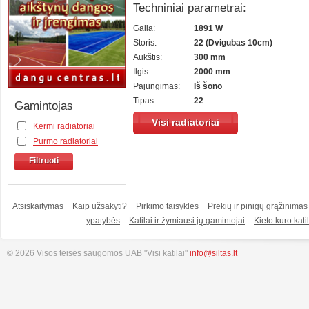
Techniniai parametrai:
Galia:
1891 W
Storis:
22 (Dvigubas 10cm)
Aukštis:
300 mm
Ilgis:
2000 mm
Pajungimas:
Iš šono
Tipas:
22
Gamintojas
Visi radiatoriai
Kermi radiatoriai
Purmo radiatoriai
Filtruoti
Atsiskaitymas
Kaip užsakyti?
Pirkimo taisyklės
Prekių ir pinigų grąžinimas
ypatybės
Katilai ir žymiausi jų gamintojai
Kieto kuro katil
© 2026 Visos teisės saugomos UAB "Visi katilai"
info@siltas.lt