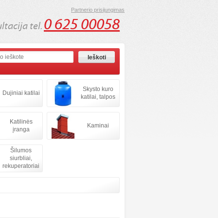
Partnerio prisijungimas
0 625 00058
tacija tel.
Skysto kuro
Dujiniai katilai
katilai, talpos
Katilinės
Kaminai
įranga
Šilumos
siurbliai,
rekuperatoriai