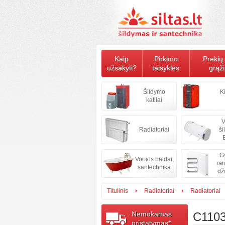
Kaip
Pirkimo
Prekių 
užsakyti?
taisyklės
grąž
Šildymo
K
katilai
V
Radiatoriai
ši
B
Gy
Vonios baldai,
ran
santechnika
dž
Titulinis
Radiatoriai
Radiatoriai
Nemokamas
C110
pristatymas*