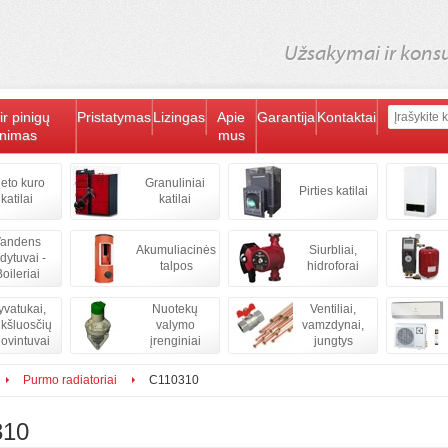
Užsakymai ir konsul
ir pinigų
Pristatymas
Lizingas
Apie
Garantija
Kontaktai
inimas
mus
ieto kuro
Granuliniai
Pirties katilai
katilai
katilai
andens
Akumuliacinės
Siurbliai,
ldytuvai -
talpos
hidroforai
oileriai
vatukai,
Nuotekų
Ventiliai,
kšluosčių
valymo
vamzdynai,
iovintuvai
įrenginiai
jungtys
Purmo radiatoriai
C110310
310