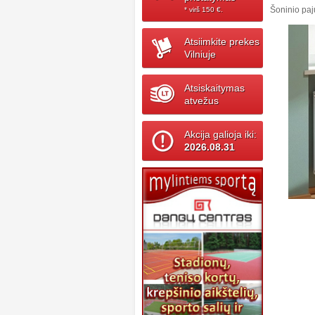
Šoninio pa
* virš 150 ‎€.
Atsiimkite prekes
Vilniuje
Atsiskaitymas
atvežus
Akcija galioja iki:
2026.08.31