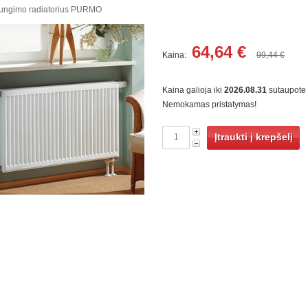
jungimo radiatorius PURMO
64,64
€
Kaina:
99,44 €
Kaina galioja iki
2026.08.31
sutaupote
Nemokamas pristatymas!
Įtraukti į krepšelį