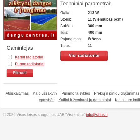
Techniniai parametrai:
Galia:
213 W
Storis:
11 (Viengubas 6cm)
Aukštis:
300 mm
Ilgis:
400 mm
Pajungimas:
Iš šono
Tipas:
11
Gamintojas
Visi radiatoriai
Kermi radiatoriai
Purmo radiatoriai
Filtruoti
Atsiskaitymas
Kaip užsakyti?
Pirkimo taisyklės
Prekių ir pinigų grąžinimas
ypatybės
Katilai ir žymiausi jų gamintojai
Kieto kuro katil
© 2026 Visos teisės saugomos UAB "Visi katilai"
info@siltas.lt