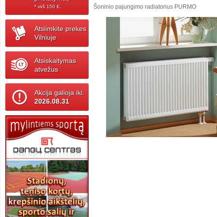
Šoninio pajungimo radiatorius PURMO
* virš 150 ‎€.
Atsiimkite prekes
Vilniuje
Atsiskaitymas
atvežus
Akcija galioja iki:
2026.08.31