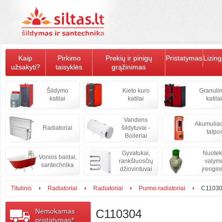
Kaip
Pirkimo
Prekių ir pinigų
Pristatymas
Lizin
užsakyti?
taisyklės
grąžinimas
Šildymo
Kieto kuro
Granulin
katilai
katilai
katilai
Vandens
Akumulia
Radiatoriai
šildytuvai -
talpo
Boileriai
Gyvatukai,
Nuote
Vonios baldai,
rankšluosčių
valym
santechnika
džiovintuvai
įrengini
Titulinis
Radiatoriai
Radiatoriai
Purmo radiatoriai
C1103
Nemokamas
C110304
pristatymas*