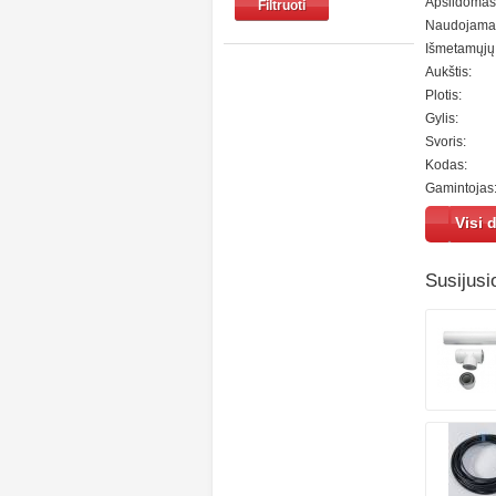
Apšildomas 
Filtruoti
Naudojamas
Išmetamųjų 
Aukštis:
Plotis:
Gylis:
Svoris:
Kodas:
Gamintojas
Visi d
Susijusi