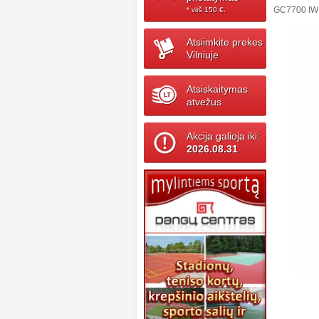
GC7700 IW
* virš 150 ‎€.
Atsiimkite prekes
Vilniuje
Atsiskaitymas
atvežus
Akcija galioja iki:
2026.08.31