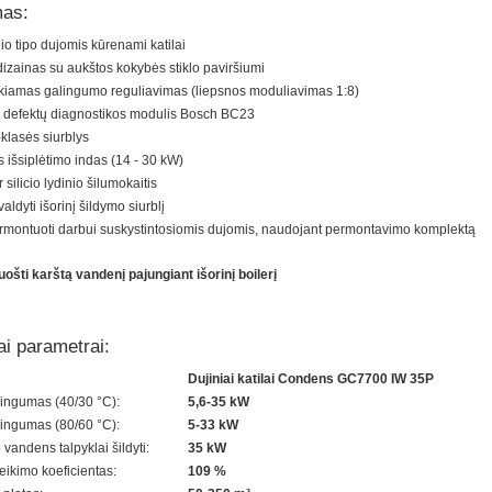
as:
o tipo dujomis kūrenami katilai
s dizainas su aukštos kokybės stiklo paviršiumi
kiamas galingumo reguliavimas (liepsnos moduliavimas 1:8)
r defektų diagnostikos modulis Bosch BC23
-klasės siurblys
s išsiplėtimo indas (14 - 30 kW)
r silicio lydinio šilumokaitis
aldyti išorinį šildymo siurblį
rmontuoti darbui suskystintosiomis dujomis, naudojant permontavimo komplektą
ošti karštą vandenį pajungiant išorinį boilerį
ai parametrai:
Dujiniai katilai
Condens GC7700 IW 35P
ingumas (40/30 °C):
5,6-35 kW
ingumas (80/60 °C):
5-33 kW
 vandens talpyklai šildyti:
35 kW
ikimo koeficientas:
109 %