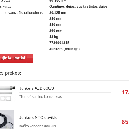
plotas:
50-350 m²
 kuras:
Gamtinės dujos, suskystintos dujos
dujų vamzdžio prijungimas:
80/125 mm
840 mm
440 mm
360 mm
43 kg
7736901315
:
Junkers (Vokietija)
ujiniai katilai
os prekės:
Junkers AZB 600/3
17
"Turbo" kamino komplektas
Junkers NTC davikls
65
karšto vandens daviklis