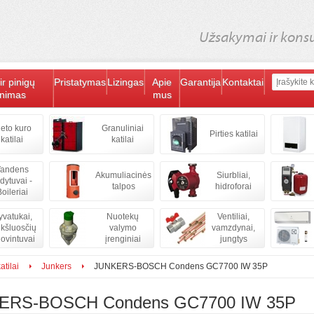
Užsakymai ir konsul
ir pinigų
Pristatymas
Lizingas
Apie
Garantija
Kontaktai
inimas
mus
ieto kuro
Granuliniai
Pirties katilai
katilai
katilai
andens
Akumuliacinės
Siurbliai,
ldytuvai -
talpos
hidroforai
oileriai
vatukai,
Nuotekų
Ventiliai,
kšluosčių
valymo
vamzdynai,
iovintuvai
įrenginiai
jungtys
atilai
Junkers
JUNKERS-BOSCH Condens GC7700 IW 35P
ERS-BOSCH Condens GC7700 IW 35P