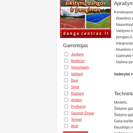
Aprašym
Kondesacini
· Išskirtini
· Nepertrau
· Valdymo i
· Įrengtas A
· Integruota
Gamintojas
· Aliuminio i
Junkers
· Galimybė v
Buderus
· Galima pe
Viessmann
Vaillant
Galimybė ru
Baxi
Sime
Technini
Radiant
Ariston
Modelis:
Protherm
Šildymo gal
Saunier Duval
Šildymo gal
Termet
Galia karšto
Wolf
Naudingo ve