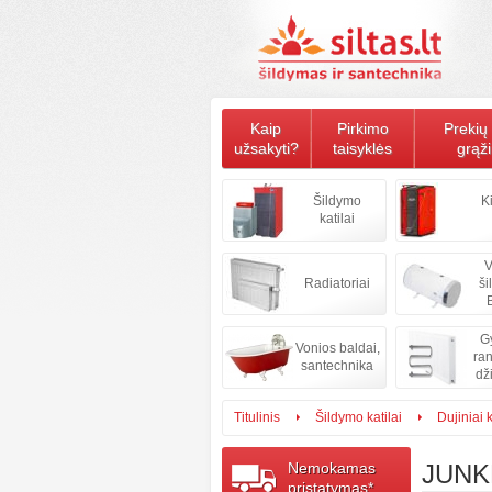
Kaip
Pirkimo
Prekių 
užsakyti?
taisyklės
grąž
Šildymo
K
katilai
V
Radiatoriai
ši
B
Gy
Vonios baldai,
ran
santechnika
dž
Titulinis
Šildymo katilai
Dujiniai k
Nemokamas
JUNK
pristatymas*