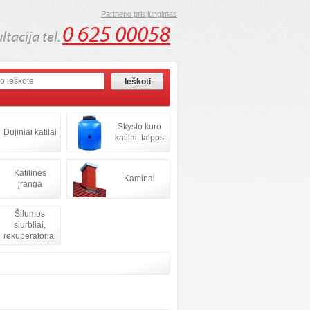
Partnerio prisijungimas
0 625 00058
tacija tel.
Skysto kuro
Dujiniai katilai
katilai, talpos
Katilinės
Kaminai
įranga
Šilumos
siurbliai,
rekuperatoriai