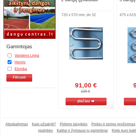
720 x 570 mm, dn 32
475 x 615
Gamintojas
Vandens Linija
Henris
Elonika
Filtruoti
91,00 €
100 €
plačiau
Atsiskaitymas
Kaip užsakyti?
Pirkimo taisyklės
Prekių ir pinigų grąžinimas
ypatybės
Katilai ir žymiausi jų gamintojai
Kieto kuro katil