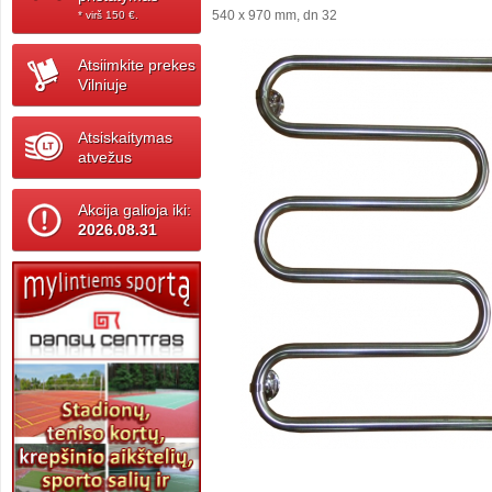
540 x 970 mm, dn 32
* virš 150 ‎€.
Atsiimkite prekes
Vilniuje
Atsiskaitymas
atvežus
Akcija galioja iki:
2026.08.31