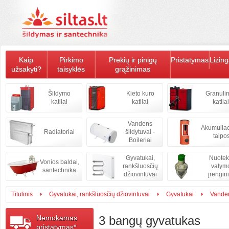
Kaip
Pirkimo
Prekių ir pinigų
Pristatymas
Lizin
užsakyti?
taisyklės
grąžinimas
Šildymo
Kieto kuro
Granulin
katilai
katilai
katilai
Vandens
Akumulia
Radiatoriai
šildytuvai -
talpo
Boileriai
Gyvatukai,
Nuote
Vonios baldai,
rankšluosčių
valym
santechnika
džiovintuvai
įrengini
Titulinis
Gyvatukai, rankšluosčių džiovintuvai
Gyvatukai
Vanden
Nemokamas
3 bangų gyvatukas
pristatymas*