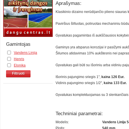
Aprašymas:
Klasikinio dizaino nerūdijančio plieno siauras 
Paviršius šlifuotas, poliruotas mechaniniu būdu,
Gyvatukas pagamintas iš aukščiausios kokybės 
Gamintojas
Gaminys yra atsparus korozijai ir pasižymi au
Vandens Linija
Šilumos atidavimas 10% aukštesnis nei paprast
Henris
Gyvatukas gali būti su išoriniu arba vidiniu paj
Elonika
Filtruoti
Išorinis pajungimo sriegis 1",
kaina 126 Eur.
Vidinis pajungimo sriegis 1/2",
kaina 133 Eur.
Gyvatukas komplektuojamas su 3 slenkančiais la
Techniniai parametrai:
Modelis:
Vandens Linija 
Plotis:
540 mm