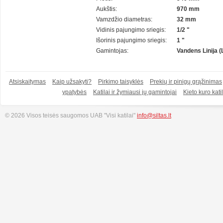
Aukštis:
970 mm
Vamzdžio diametras:
32 mm
Vidinis pajungimo sriegis:
1/2 "
Išorinis pajungimo sriegis:
1 "
Gamintojas:
Vandens Linija (
Atsiskaitymas
Kaip užsakyti?
Pirkimo taisyklės
Prekių ir pinigų grąžinimas
ypatybės
Katilai ir žymiausi jų gamintojai
Kieto kuro katil
© 2026 Visos teisės saugomos UAB "Visi katilai"
info@siltas.lt