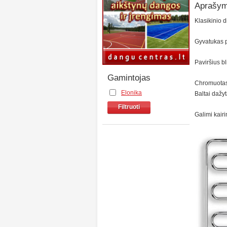
Aprašym
Klasikinio d
Gyvatukas p
Paviršius b
Gamintojas
Chromuotas
Elonika
Baltai dažy
Filtruoti
Galimi kairi