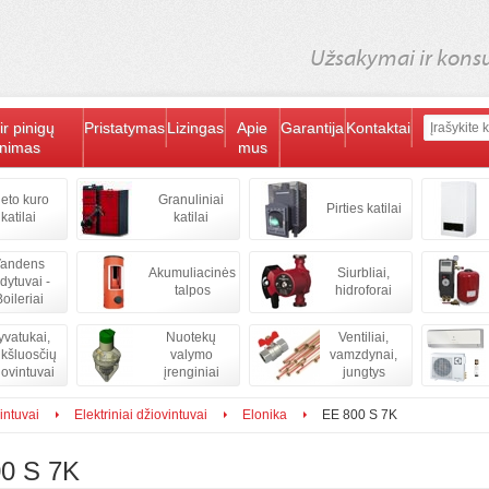
Užsakymai ir konsul
ir pinigų
Pristatymas
Lizingas
Apie
Garantija
Kontaktai
inimas
mus
ieto kuro
Granuliniai
Pirties katilai
katilai
katilai
andens
Akumuliacinės
Siurbliai,
ldytuvai -
talpos
hidroforai
oileriai
vatukai,
Nuotekų
Ventiliai,
kšluosčių
valymo
vamzdynai,
iovintuvai
įrenginiai
jungtys
intuvai
Elektriniai džiovintuvai
Elonika
EE 800 S 7K
0 S 7K