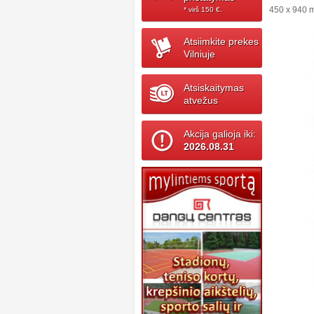
450 x 940
* virš 150 ‎€.
Atsiimkite prekes
Vilniuje
Atsiskaitymas
atvežus
Akcija galioja iki:
2026.08.31