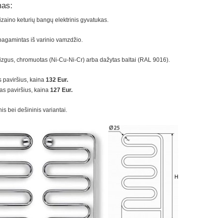
as:
izaino keturių bangų elektrinis gyvatukas.
agamintas iš varinio vamzdžio.
lizgus, chromuotas (Ni-Cu-Ni-Cr) arba dažytas baltai (RAL 9016).
 paviršius, kaina
132 Eur.
tas paviršius, kaina
127 Eur.
nis bei dešininis variantai.