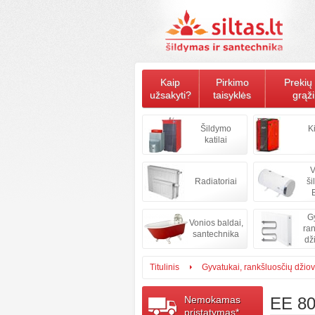
Kaip
Pirkimo
Prekių 
užsakyti?
taisyklės
grąž
Šildymo
K
katilai
V
Radiatoriai
ši
B
Gy
Vonios baldai,
ran
santechnika
dž
Titulinis
Gyvatukai, rankšluosčių džiov
Nemokamas
EE 80
pristatymas*