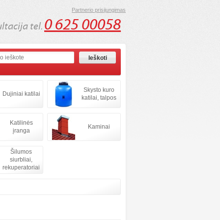
Partnerio prisijungimas
0 625 00058
tacija tel.
Skysto kuro
Dujiniai katilai
katilai, talpos
Katilinės
Kaminai
įranga
Šilumos
siurbliai,
rekuperatoriai