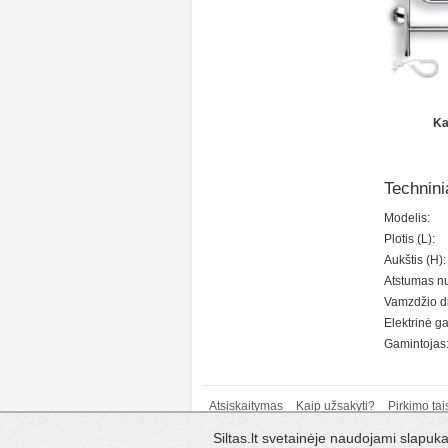
Ka
Technini
Modelis:
Plotis (L):
Aukštis (H):
Atstumas nu
Vamzdžio d
Elektrinė ga
Gamintojas
Atsiskaitymas
Kaip užsakyti?
Pirkimo tai
ypatybės
Katilai ir žy
Siltas.lt svetainėje naudojami slapu