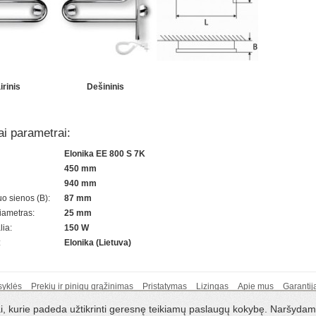
irinis
Dešininis
ai parametrai:
Elonika EE 800 S 7K
450 mm
940 mm
o sienos (B):
87 mm
iametras:
25 mm
lia:
150 W
:
Elonika (Lietuva)
syklės
Prekių ir pinigų grąžinimas
Pristatymas
Lizingas
Apie mus
Garantij
miausi jų gamintojai
Kieto kuro katilai ir kietasis kuras
Šildymo katilai. Kaip išsirin
kai, kurie padeda užtikrinti geresnę teikiamų paslaugų kokybę. Naršyda