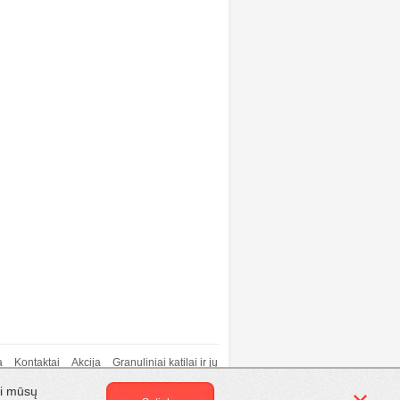
a
Kontaktai
Akcija
Granuliniai katilai ir jų
kti?
Privatumo politika
mi mūsų