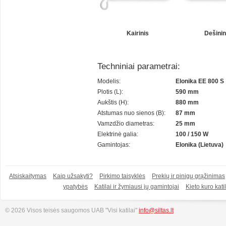
Kairinis
Dešinin
Techniniai parametrai:
Modelis:
Elonika EE 800 S
Plotis (L):
590 mm
Aukštis (H):
880 mm
Atstumas nuo sienos (B):
87 mm
Vamzdžio diametras:
25 mm
Elektrinė galia:
100 / 150 W
Gamintojas:
Elonika (Lietuva)
Atsiskaitymas
Kaip užsakyti?
Pirkimo taisyklės
Prekių ir pinigų grąžinimas
ypatybės
Katilai ir žymiausi jų gamintojai
Kieto kuro katil
© 2026 Visos teisės saugomos UAB "Visi katilai"
info@siltas.lt