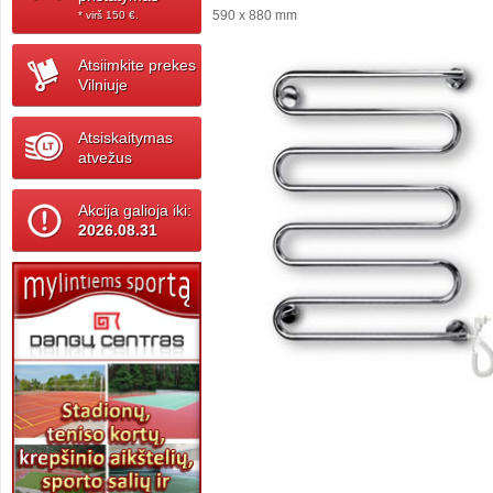
590 x 880 mm
* virš 150 ‎€.
Atsiimkite prekes
Vilniuje
Atsiskaitymas
atvežus
Akcija galioja iki:
2026.08.31