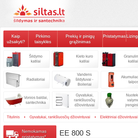
Kaip
Pirkimo
Prekių ir pinigų
Pristatymas
Lizin
užsakyti?
taisyklės
grąžinimas
Šildymo
Kieto kuro
Granulin
katilai
katilai
katilai
Vandens
Akumulia
Radiatoriai
šildytuvai -
talpo
Boileriai
Gyvatukai,
Nuote
Vonios baldai,
rankšluosčių
valym
santechnika
džiovintuvai
įrengini
Titulinis
Gyvatukai, rankšluosčių džiovintuvai
Elektriniai džiovintuvai
Nemokamas
EE 800 S
pristatymas*