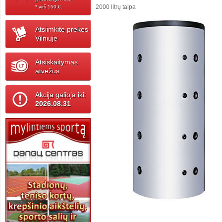
2000 litrų talpa
* virš 150 ‎€.
Atsiimkite prekes
Vilniuje
Atsiskaitymas
atvežus
Akcija galioja iki:
2026.08.31