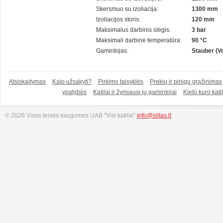
Skersmuo su izoliacija:
1300 mm
Izoliacijos storis:
120 mm
Maksimalus darbinis slėgis:
3 bar
Maksimali darbinė temperatūra:
90 °C
Gamintojas:
Stauber (Vo
Atsiskaitymas
Kaip užsakyti?
Pirkimo taisyklės
Prekių ir pinigų grąžinimas
ypatybės
Katilai ir žymiausi jų gamintojai
Kieto kuro katil
© 2026 Visos teisės saugomos UAB "Visi katilai"
info@siltas.lt