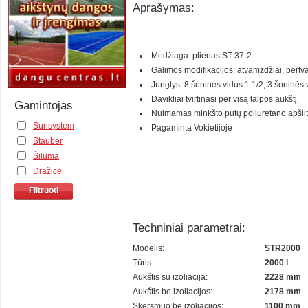
Aprašymas:
Medžiaga: plienas ST 37-2.
Galimos modifikacijos: atvamzdžiai, pertv
Jungtys: 8 šoninės vidus 1 1/2, 3 šoninės v
Davikliai tvirtinasi per visą talpos aukštį.
Gamintojas
Nuimamas minkšto putų poliuretano apšil
Sunsystem
Pagaminta Vokietijoje
Stauber
Šiluma
Dražice
Filtruoti
Techniniai parametrai:
Modelis:
STR2000
Tūris:
2000 l
Aukštis su izoliacija:
2228 mm
Aukštis be izoliacijos:
2178 mm
Skersmuo be izoliacijos:
1100 mm