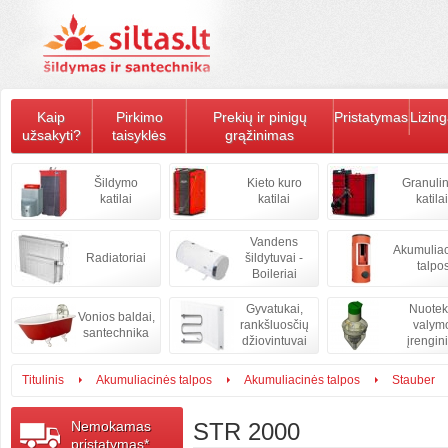
Kaip
Pirkimo
Prekių ir pinigų
Pristatymas
Lizin
užsakyti?
taisyklės
grąžinimas
Šildymo
Kieto kuro
Granulin
katilai
katilai
katilai
Vandens
Akumulia
Radiatoriai
šildytuvai -
talpo
Boileriai
Gyvatukai,
Nuote
Vonios baldai,
rankšluosčių
valym
santechnika
džiovintuvai
įrengini
Titulinis
Akumuliacinės talpos
Akumuliacinės talpos
Stauber
Nemokamas
STR 2000
pristatymas*